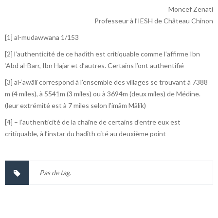
Moncef Zenati
Professeur à l’IESH de Château Chinon
[1] al-mudawwana 1/153
[2] l’authenticité de ce hadîth est critiquable comme l’affirme Ibn
‘Abd al-Barr, Ibn Hajar et d’autres. Certains l’ont authentifié
[3] al-‘awâlî correspond à l’ensemble des villages se trouvant à 7388
m (4 miles), à 5541m (3 miles) ou à 3694m (deux miles) de Médine.
(leur extrémité est à 7 miles selon l’imâm Mâlik)
[4] – l’authenticité de la chaîne de certains d’entre eux est
critiquable, à l’instar du hadîth cité au deuxième point
Pas de tag.