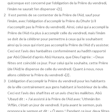
quiconque est concerné par l’obligation de la Prière du vendredi,
l’imâm ne saurait l’en dispenser »[1].
Il est permis de se contenter de la Prière de l’Aïd, sauf pour
l’imâm, avec l’obligation d’accomplir la Prière du Dhuhr (s’il
n’accomplit pas la Prière du vendredi). Ainsi, celui qui a accompli la
Prière de l’Aïd n’a plus à accomplir celle du vendredi, mais l’imâm
se doit de la célébrer pour permettre à ceux qui le souhaitent
ainsi qu’à ceux qui n’ont pas accompli la Prière de l’Aïd d’y assister.
Ceci est l’avis des hanbalites conformément au hadîth rapporté
par Abû Dâwûd d’après Abû Hurayra, que Dieu l’agrée : « Deux
fêtes ont coïncidé ce jour. Pour celui qui le souhaite, cette Prière
(de l’Aïd) le dispense de celle du vendredi. Quant à nous, nous
allons célébrer la Prière du vendredi »[2] .
L’obligation d’accomplir la Prière du vendredi pour les habitants
de la ville contrairement aux gens habitant à l’extérieur de la ville.
Ceci est l’avis des shafi’ites et un avis chez les malikites. Abû
‘Ubayd dit : « J’ai assisté à la Prière de l’Aïd avec ‘Uthmân ibn
‘Affân, c’était un jour de vendredi. Il pria avant le sermon, puis
prononça le sermon et dit : « Ô gens ! Pendant ce jour, deux fêtes