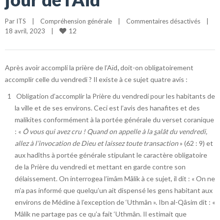
Par 
ITS
|
Compréhension générale
|
Commentaires désactivés
|
12
18 avril, 2023    
|
Après avoir accompli la prière de l’Aïd
,
doit-on obligatoirement
accomplir celle du vendredi ? Il existe à ce sujet quatre avis :
Obligation d’accomplir la Prière du vendredi pour les habitants de
la ville et de ses environs. Ceci est l’avis des hanafites et des
malikites conformément à la portée générale du verset coranique
: «
Ô vous qui avez cru ! Quand on appelle à la
s
alât du vendredi,
allez à l’invocation de Dieu et laissez toute transaction
» (62 : 9) et
aux hadîths à portée générale stipulant le caractère obligatoire
de la Prière du vendredi et mettant en garde contre son
délaissement. On interrogea l’imâm Mâlik à ce sujet, il dit : « On ne
m’a pas informé que quelqu’un ait dispensé les gens habitant aux
environs de Médine à l’exception de ‘Uthmân ». Ibn al-Qâsim dit : «
Mâlik ne partage pas ce qu’a fait ‘Uthmân. Il estimait que