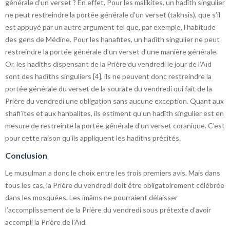
générale d’un verset ? En effet, Pour les malikites, un hadîth singulier
ne peut restreindre la portée générale d’un verset (takhsîs), que s’il
est appuyé par un autre argument tel que, par exemple, l’habitude
des gens de Médine. Pour les hanafites, un hadîth singulier ne peut
restreindre la portée générale d’un verset d’une manière générale.
Or, les hadîths dispensant de la Prière du vendredi le jour de l’Aïd
sont des hadîths singuliers [4], ils ne peuvent donc restreindre la
portée générale du verset de la sourate du vendredi qui fait de la
Prière du vendredi une obligation sans aucune exception. Quant aux
shafi’ites et aux hanbalites, ils estiment qu’un hadîth singulier est en
mesure de restreinte la portée générale d’un verset coranique. C’est
pour cette raison qu’ils appliquent les hadîths précités.
Conclusion
Le musulman a donc le choix entre les trois premiers avis. Mais dans
tous les cas, la Prière du vendredi doit être obligatoirement célébrée
dans les mosquées. Les imâms ne pourraient délaisser
l’accomplissement de la Prière du vendredi sous prétexte d’avoir
accompli la Prière de l’Aïd.