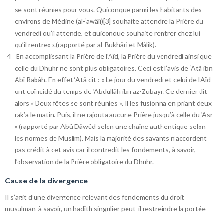
se sont réunies pour vous. Quiconque parmi les habitants des
environs de Médine (al-‘awâlî)[3] souhaite attendre la Prière du
vendredi qu’il attende, et quiconque souhaite rentrer chez lui
qu’il rentre» ».(rapporté par al-Bukhârî et Mâlik).
En accomplissant la Prière de l’Aïd, la Prière du vendredi ainsi que
celle du Dhuhr ne sont plus obligatoires. Ceci est l’avis de ‘Atâ ibn
Abî Rabâh. En effet ‘Atâ dit : « Le jour du vendredi et celui de l’Aïd
ont coïncidé du temps de ‘Abdullâh ibn az-Zubayr. Ce dernier dit
alors « Deux fêtes se sont réunies ». Il les fusionna en priant deux
rak’a le matin. Puis, il ne rajouta aucune Prière jusqu’à celle du ‘Asr
» (rapporté par Abû Dâwûd selon une chaîne authentique selon
les normes de Muslim). Mais la majorité des savants n’accordent
pas crédit à cet avis car il contredit les fondements, à savoir,
l’observation de la Prière obligatoire du Dhuhr.
Cause de la divergence
Il s’agit d’une divergence relevant des fondements du droit
musulman, à savoir, un hadîth singulier peut-il restreindre la portée