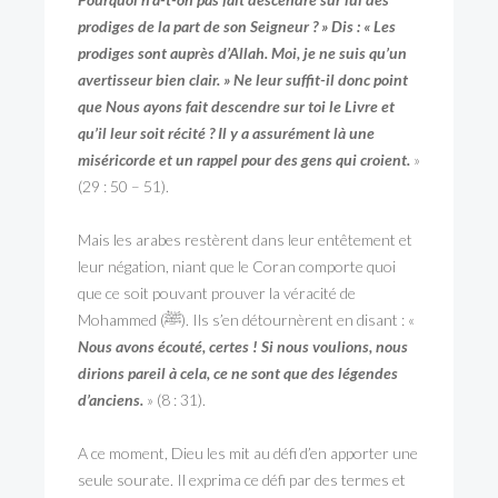
prodiges de la part de son Seigneur ? » Dis : « Les
prodiges sont auprès d’Allah. Moi, je ne suis qu’un
avertisseur bien clair. » Ne leur suffit-il donc point
que Nous ayons fait descendre sur toi le Livre et
qu’il leur soit récité ? Il y a assurément là une
miséricorde et un rappel pour des gens qui croient.
»
(29 : 50 – 51).
Mais les arabes restèrent dans leur entêtement et
leur négation, niant que le Coran comporte quoi
que ce soit pouvant prouver la véracité de
Mohammed (ﷺ). Ils s’en détournèrent en disant : «
Nous avons écouté, certes ! Si nous voulions, nous
dirions pareil à cela, ce ne sont que des légendes
d’anciens.
» (8 : 31).
A ce moment, Dieu les mit au défi d’en apporter une
seule sourate. Il exprima ce défi par des termes et