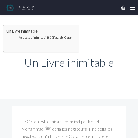
Un Livre inimitable
Aspects d’inimitabilité (i’jaz) du Coran
Un Livre inimitable
Le Coran est le miracle principal par lequel
Mohammad (ﷺ) défia les négateurs. Il ne défia les
négateurs qu’à travers le Coran et ce, malgré les