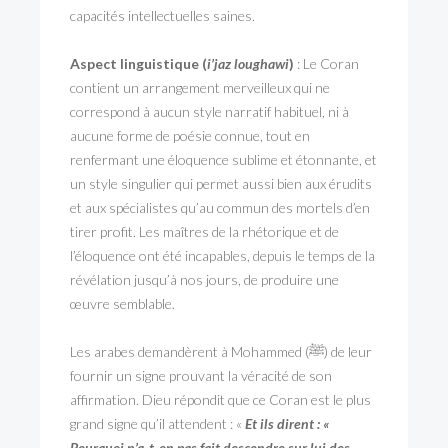
capacités intellectuelles saines.
Aspect linguistique (
i’jaz loughawi
)
: Le Coran
contient un arrangement merveilleux qui ne
correspond à aucun style narratif habituel, ni à
aucune forme de poésie connue, tout en
renfermant une éloquence sublime et étonnante, et
un style singulier qui permet aussi bien aux érudits
et aux spécialistes qu’au commun des mortels d’en
tirer profit. Les maîtres de la rhétorique et de
l’éloquence ont été incapables, depuis le temps de la
révélation jusqu’à nos jours, de produire une
œuvre semblable.
Les arabes demandèrent à Mohammed (ﷺ) de leur
fournir un signe prouvant la véracité de son
affirmation. Dieu répondit que ce Coran est le plus
grand signe qu’il attendent : «
Et ils dirent : «
Pourquoi n’a-t-on pas fait descendre sur lui des