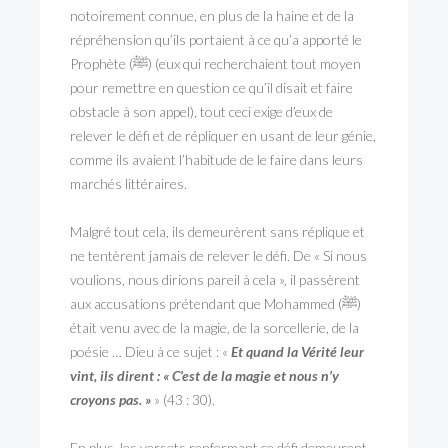
notoirement connue, en plus de la haine et de la
répréhension qu’ils portaient à ce qu’a apporté le
Prophète (ﷺ) (eux qui recherchaient tout moyen
pour remettre en question ce qu’il disait et faire
obstacle à son appel), tout ceci exige d’eux de
relever le défi et de répliquer en usant de leur génie,
comme ils avaient l’habitude de le faire dans leurs
marchés littéraires.
Malgré tout cela, ils demeurèrent sans réplique et
ne tentèrent jamais de relever le défi. De « Si nous
voulions, nous dirions pareil à cela », il passèrent
aux accusations prétendant que Mohammed (ﷺ)
était venu avec de la magie, de la sorcellerie, de la
poésie … Dieu à ce sujet : «
Et quand la Vérité leur
vint, ils dirent : « C’est de la magie et nous n’y
croyons pas. »
» (43 : 30).
En plus, les versets renfermant ce défi demeurent