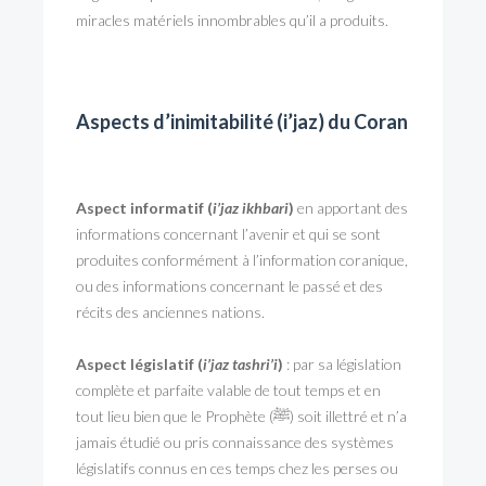
miracles matériels innombrables qu’il a produits.
Aspects d’inimitabilité (i’jaz) du Coran
Aspect informatif (
i’jaz ikhbari
)
en apportant des
informations concernant l’avenir et qui se sont
produites conformément à l’information coranique,
ou des informations concernant le passé et des
récits des anciennes nations.
Aspect législatif (
i’jaz tashri’i
)
: par sa législation
complète et parfaite valable de tout temps et en
tout lieu bien que le Prophète (ﷺ) soit illettré et n’a
jamais étudié ou pris connaissance des systèmes
législatifs connus en ces temps chez les perses ou