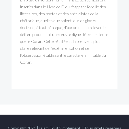
inscrits dans le Livre de Dieu, frappant l’oreille des
littéraires, des poètes et des spécialistes de la
rhétorique, quelles que soient leur origine ou
doctrine, à toute époque, d’aucun n’a pu relever le
défi en produisant une œuvre digne d’être meilleure
que le Coran. Cette réalité est la preuve la plus
claire relevant de l’expérimentation et de
l’observation établissant le caractère inimitable du
Coran.
Copyright 2021 | Islam Tout Simplement | Tous droits réservés